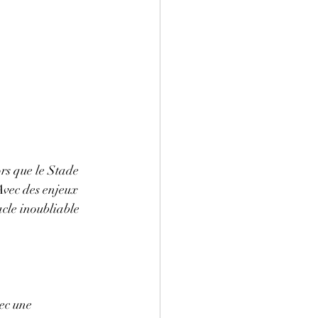
rs que le Stade 
Avec des enjeux 
cle inoubliable 
ec une 