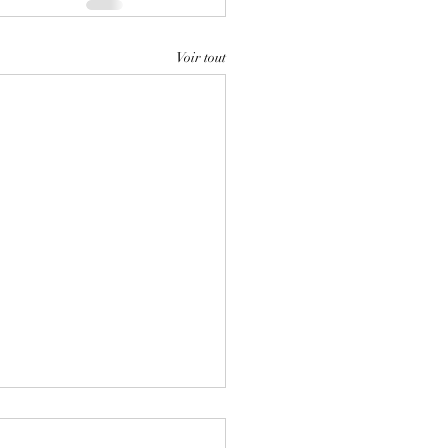
Voir tout
portance de la
unication pour la