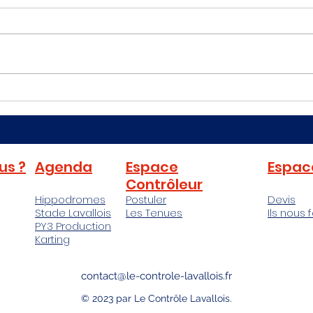
hippodromes : L'art de la
réus
Les courses hippiques ne sont pas
La co
scénographie et de la
focu
simplement une compétition entre
dorsa
logistique
sport
chevaux. Pour transformer une
qu'il 
simple course en un événement
sport
mémorable,...
artist
us ?
Agenda
Espace
Espac
Contrôleur
Hippodromes
Postuler
Devis
Stade Lavallois
Les Tenues
Ils nous 
PY3 Production
Karting
contact@le-controle-lavallois.fr
© 2023 par Le Contrôle Lavallois.