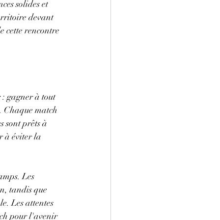
es solides et 
rritoire devant 
e cette rencontre 
 : gagner à tout 
on. Chaque match 
s sont prêts à 
 à éviter la 
amps. Les 
en, tandis que 
e. Les attentes 
ch pour l'avenir 