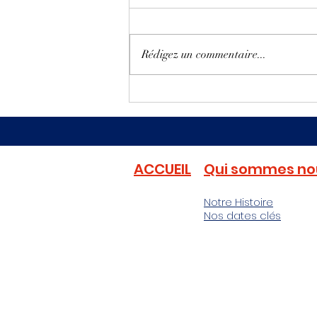
l'hippodrome : le rôle du
Une journée à l’hippodrome est
Contrôle Lavallois
souvent synonyme d’excitation, de
Rédigez un commentaire...
spectacle et de moments
mémorables pour les spectateurs et
les...
ACCUEIL
Qui sommes no
Notre Histoire
Nos dates clés