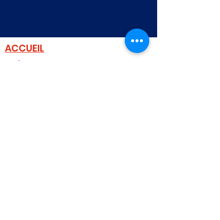
ACCUEIL
Qui sommes nous ?
Notre Histoire
Nos dates clés
Agenda
Hippodromes
Stade Lavallois
PY3 Production
Espace Contrôleur
Postuler
Les Tenues
Espace Professionnel
CONTACT
Devis